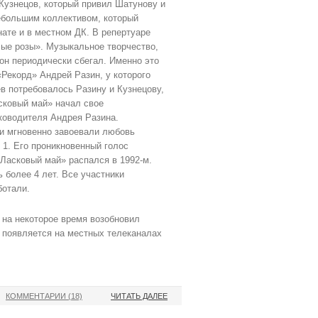
Кузнецов, который привил Шатунову и
ебольшим коллективом, который
нате и в местном ДК. В репертуаре
лые розы». Музыкальное творчество,
 он периодически сбегал. Именно это
«Рекорд» Андрей Разин, у которого
в потребовалось Разину и Кузнецову,
асковый май» начал свое
ководителя Андрея Разина.
ми мгновенно завоевали любовь
1. Его проникновенный голос
«Ласковый май» распался в 1992-м.
 более 4 лет. Все участники
ботали.
 на некоторое время возобновил
и появляется на местных телеканалах
КОММЕНТАРИИ (18)
ЧИТАТЬ ДАЛЕЕ