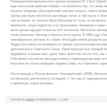
Руководителем музыкального кружка интерната № 2 был Сергей 
еще нескольким ребятам любовь к исполнительству. Со своим н
получил название «Ласковый май» они выступали у себя в интер
группы уже было несколько настоящих хитов, в том числе и «Бе
тем не менее, не спасало Юрия Шатунова от тоски, из интерната
произошло, когда подростка стал разыскивать менеджер студии 
были далеко идущие планы на этот коллектив. Несколько месяце
чтобы разыскать беглеца и вернуть его в группу. В 1988 году «Л
триумфальное шествие по стране, благодаря умной раскрутке ру
Подростки-сироты из интерната со своими трогательными песня
зрителей всего Советского Союза. Юрий Шатунов был звездой № 
будоражил сознание масс даже через много лет после того, как 
Собственно коллектив просуществовал в первозданном виде чуть
получили не только изрядную порцию славы, но и прилично зара
После выхода в России фильма «Ласковый май» (2009), Шатунов
гастрольную деятельность на родине. С тех пор он периодическ
и презентует новые альбомы.
POSTED BY
ADMIN
ОПУБЛИКОВАНО: 1.1.2020