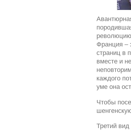
Авантюрная
породившая
революцию 
Франция – 
страниц в 
вместе и не
неповторим
каждого пот
уме она ос
Чтобы посе
шенгенскую
Третий вид