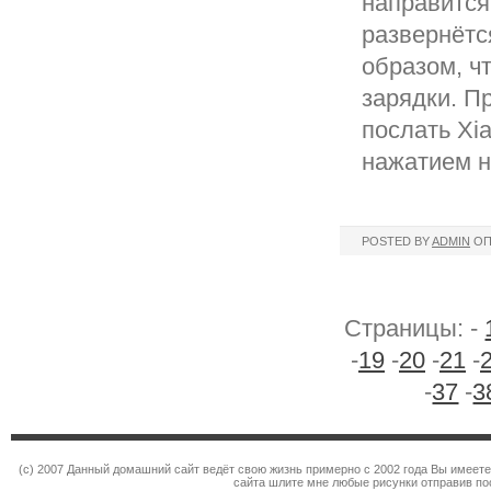
направится
развернётс
образом, ч
зарядки. П
послать Xi
нажатием н
POSTED BY
ADMIN
ОП
Страницы: -
-
19
-
20
-
21
-
-
37
-
3
(c) 2007 Данный домашний сайт ведёт свою жизнь примерно с 2002 года Вы имеет
сайта шлите мне любые рисунки отправив по