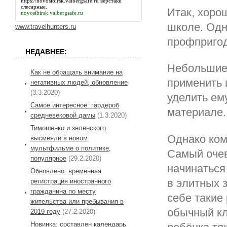
https://novosibirsk.valbergsafe.ru
верстаки
слесарные.
Итак, хоро
novosibirsk.valbergsafe.ru
школе. Одн
www.travelhunters.ru
профпригод
НЕДАВНЕЕ:
Небольшие 
Как не обращать внимание на
применить 
негативных людей, обновление
(3.3.2020)
уделить ему
Самое интересное: гардероб
материале.
средневековой дамы
(1.3.2020)
Тимошенко и зеленского
Однако ком
высмеяли в новом
мультфильме о политике,
Самый очев
популярное
(29.2.2020)
начинаться
Обновлено: временная
в элитных 
регистрация иностранного
гражданина по месту
себе такие
жительства или пребывания в
обычный кл
2019 году
(27.2.2020)
Новинка: составлен календарь