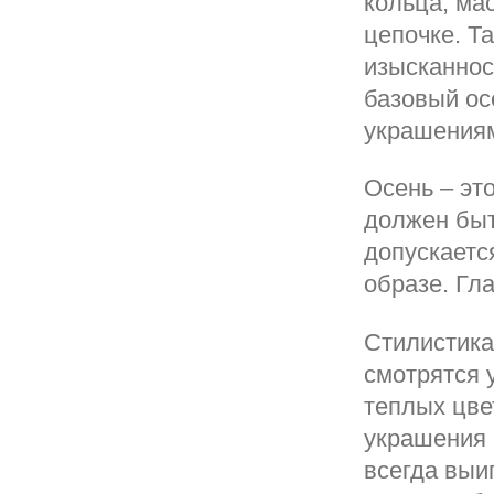
кольца, ма
цепочке. Т
изысканнос
базовый ос
украшениям
Осень – эт
должен быт
допускаетс
образе. Гл
Стилистика
смотрятся 
теплых цве
украшения в
всегда выи