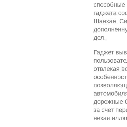
способные 
гаджета со
Шанхае. Си
дополненну
дел.
Гаджет выв
пользовате
отвлекая в
особенност
позволяюща
автомобиля
дорожные б
за счет пе
некая иллю