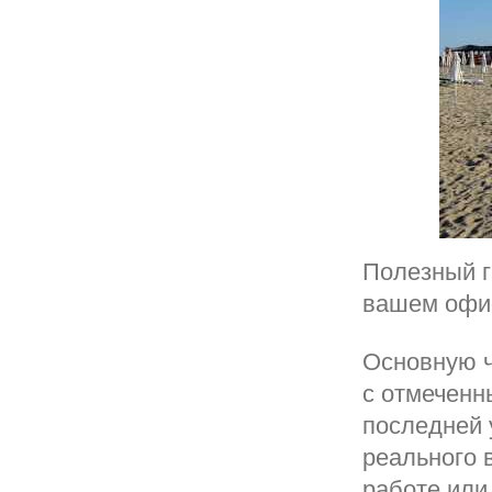
Полезный г
вашем офис
Основную ч
с отмеченн
последней 
реального 
работе или