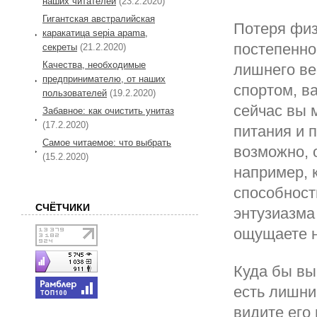
наших читателей
(23.2.2020)
Гигантская австралийская
Потеря физ
каракатица sepia apama,
постепенно,
секреты
(21.2.2020)
Качества, необходимые
лишнего ве
предпринимателю, от наших
спортом, в
пользователей
(19.2.2020)
сейчас вы 
Забавное: как очистить унитаз
(17.2.2020)
питания и 
Самое читаемое: что выбрать
возможно, 
(15.2.2020)
например, 
способност
СЧЁТЧИКИ
энтузиазма
ощущаете н
Куда бы вы 
есть лишни
видите его 