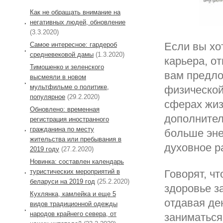
Как не обращать внимание на
негативных людей, обновление
(3.3.2020)
Если вы хо
Самое интересное: гардероб
средневековой дамы
(1.3.2020)
карьера, от
Тимошенко и зеленского
вам предло
высмеяли в новом
мультфильме о политике,
физической
популярное
(29.2.2020)
сферах жиз
Обновлено: временная
дополнител
регистрация иностранного
гражданина по месту
больше эне
жительства или пребывания в
духовное р
2019 году
(27.2.2020)
Новинка: составлен календарь
туристических мероприятий в
Говорят, ч
беларуси на 2019 год
(25.2.2020)
здоровье за
Кухлянка, камлейка и еще 5
отдавая де
видов традиционной одежды
народов крайнего севера, от
заниматься