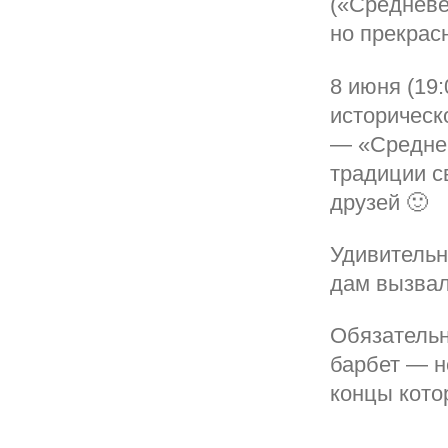
(«Средневе
но прекрас
8 июня (19
историческ
— «Среднев
традиции с
друзей 🙂
Удивительн
дам вызвал
Обязатель
барбет — н
концы кото