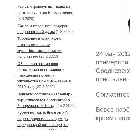
Как не обращать внимание на
негативных людей, обновление
(3.3.2020)
Самое интересное: гардероб
средневековой дамы
(1.3.2020)
Тимошенко и зеленского
высмеяли в новом
мультфильме о политике,
24 мая 201
популярное
(29.2.2020)
примеряли 
Обновлено: временная
Средневеко
регистрация иностранного
гражданина по месту
пристально
жительства или пребывания в
2019 году
(27.2.2020)
Согласитес
Новинка: составлен календарь
туристических мероприятий в
беларуси на 2019 год
(25.2.2020)
Вовсе наоб
Кухлянка, камлейка и еще 5
кроем свои
видов традиционной одежды
народов крайнего севера, от