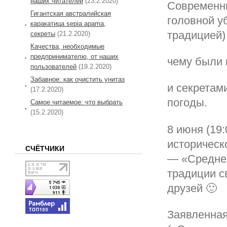
наших читателей
(23.2.2020)
Современн
Гигантская австралийская
головной уб
каракатица sepia apama,
традицией)
секреты
(21.2.2020)
Качества, необходимые
предпринимателю, от наших
чему были 
пользователей
(19.2.2020)
Забавное: как очистить унитаз
и секретам
(17.2.2020)
погоды.
Самое читаемое: что выбрать
(15.2.2020)
8 июня (19
историческ
СЧЁТЧИКИ
— «Среднев
традиции с
друзей 🙂
Заявленная