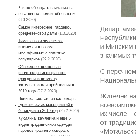
Как не обращать внимание на
негативных людей, обновление
(3.3.2020)
Самое интересное: гардероб
Департамен
средневековой дамы
(1.3.2020)
Республики
Тимошенко и зеленского
и Минским 
высмеяли в новом
мультфильме о политике,
значимых т
популярное
(29.2.2020)
Обновлено: временная
С перечнем
регистрация иностранного
гражданина по месту
Национальн
жительства или пребывания в
2019 году
(27.2.2020)
Жителей на
Новинка: составлен календарь
всевозможн
туристических мероприятий в
беларуси на 2019 год
(25.2.2020)
их числе –
Кухлянка, камлейка и еще 5
от традици
видов традиционной одежды
«Мотальскi
народов крайнего севера, от