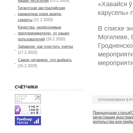
наших читателей
(23.2.2020)
«Хавайся ў
Гигантская австралийская
карусель» 
каракатица sepia apama,
секреты
(21.2.2020)
В списке зн
Качества, необходимые
предпринимателю, от наших
Могилеве, 8
пользователей
(19.2.2020)
Гродненско
Забавное: как очистить унитаз
(17.2.2020)
мероприяти
Самое читаемое: что выбрать
мероприяти
(15.2.2020)
СЧЁТЧИКИ
ОПУБЛИКОВАНО В Р
Предыдущая статья(О
регистрация иностран
жительства или пребы