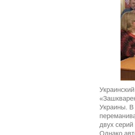
Украинский
«Зашкварен
Украины. В
переманива
двух серий
Однако авт