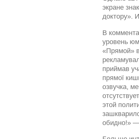
экране зна
доктору». 
В коммента
уровень юм
«Прямой» в
рекламувал
приймав уч
прямої киш
озвучка, м
отсутствует
этой полит
зашкварилс
обидно!» —
Больше инт