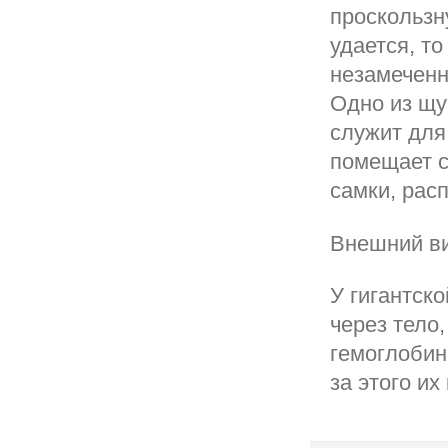
проскользн
удается, т
незамеченн
Одно из щу
служит для
помещает с
самки, рас
Внешний в
У гигантск
через тело,
гемоглобин
за этого их