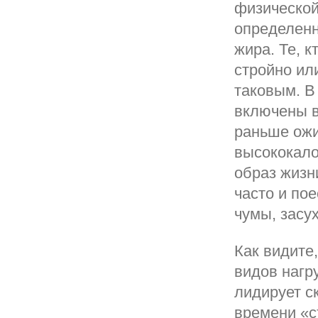
физической 
определенн
жира. Те, к
стройно ил
таковым. В
включены в
раньше ожи
высококало
образ жизни
часто и по
чумы, засу
Как видите
видов нагр
лидирует с
времени «съ