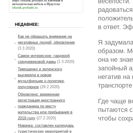
веселости.
https://irkutsk.profsafe.ru
плетеная и
металлическая мебель в Иркутске.
irkutsk.profsafe.ru
радоваться
положитель
НЕДАВНЕЕ:
в ответ. Э
Как не обращать внимание на
Я задумала
негативных людей, обновление
(3.3.2020)
образом. М
Самое интересное: гардероб
она не зна
средневековой дамы
(1.3.2020)
запойный а
Тимошенко и зеленского
высмеяли в новом
негатив на
мультфильме о политике,
транспорте
популярное
(29.2.2020)
Обновлено: временная
Где чаще в
регистрация иностранного
гражданина по месту
пытаются с
жительства или пребывания в
чтобы сохр
2019 году
(27.2.2020)
Новинка: составлен календарь
туристических мероприятий в