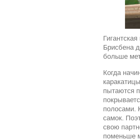
Гигантская
Брисбена д
больше мет
Когда начи
каракатицы
пытаются п
покрываетс
полосами. 
самок. Поэ
свою партн
поменьше м