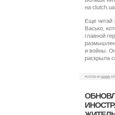
на clutch.ua
Еще читай 
Васько, ко
главной ге
размышлени
и войны. О
раскрыла се
POSTED BY
ADMIN
ОП
ОБНОВЛ
ИНОСТР
ЖИТЕЛЬ