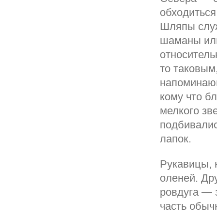
обходиться 
Шляпы служ
шаманы или
относитель
то таковым
напоминаю
кому что бл
мелкого зв
подбивалис
лапок.
Рукавицы, 
оленей. Др
ровдуга — 
часть обыч