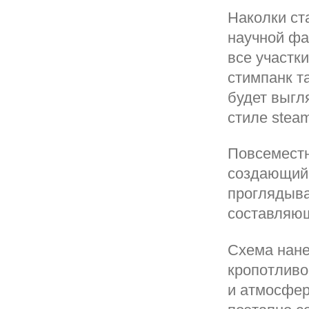
Наколки ст
научной фа
все участк
стимпанк т
будет выгл
стиле stea
Повсеместн
создающий 
проглядыва
составляющ
Схема нане
кропотливо
и атмосфер