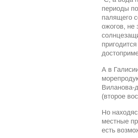
периоды по
палящего с
ожогов, не
солнцезащи
пригодится
достоприме
А в Галиси
морепродук
Виланова-д
(второе во
Но находяс
местные пр
есть возмо