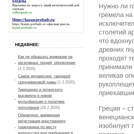
одежды
Нужно ли г
Картинки по
запросу шкаф металлический для
одежды
.
valbergsafe.ru
гремела на 
Https://kazan.profsafe.ru
исключител
https://kazan.profsafe.ru
офисные кресла.
kazan.profsafe.ru
столетий а
что вдохнул
НЕДАВНЕЕ:
древних по
проходят т
Как не обращать внимание на
негативных людей, обновление
принимали 
(3.3.2020)
великая оп
Самое интересное: гардероб
средневековой дамы
(1.3.2020)
рукоплещет
Тимошенко и зеленского
приехавшие
высмеяли в новом
мультфильме о политике,
Греция – с
популярное
(29.2.2020)
Обновлено: временная
венецианск
регистрация иностранного
изобилует 
гражданина по месту
жительства или пребывания в