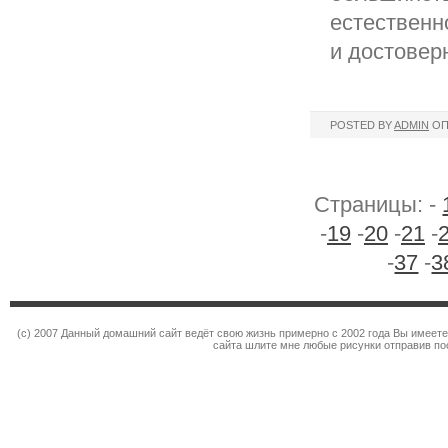
естественн
и достовер
POSTED BY
ADMIN
ОП
Страницы: -
-
19
-
20
-
21
-
-
37
-
3
(c) 2007 Данный домашний сайт ведёт свою жизнь примерно с 2002 года Вы имеет
сайта шлите мне любые рисунки отправив по