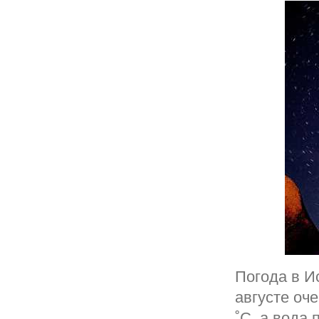
Погода в И
августе оч
˚C, а вода