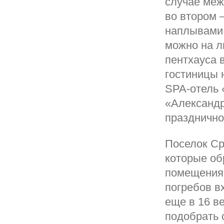
случае меж
во втором —
наплывами 
можно на л
пентхауса 
гостиницы 
SPA-отель 
«Александр
празднично
Поселок Ср
которые об
помещения 
погребов в
еще в 16 в
подобрать 