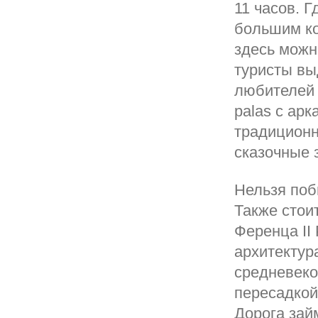
11 часов. 
большим ко
здесь можн
туристы выд
любителей 
palas с ар
традиционн
сказочные 
Нельзя поб
Также стои
Ференца ІІ
архитектур
средневеко
пересадкой,
Дорога зай