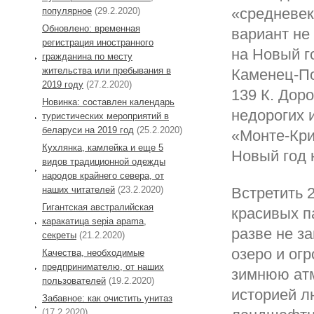
«средневек
популярное
(29.2.2020)
Обновлено: временная
вариант не
регистрация иностранного
на Новый г
гражданина по месту
жительства или пребывания в
Каменец-По
2019 году
(27.2.2020)
139 К. Доро
Новинка: составлен календарь
недорогих 
туристических мероприятий в
беларуси на 2019 год
(25.2.2020)
«Монте-Кри
Кухлянка, камлейка и еще 5
Новый год 
видов традиционной одежды
народов крайнего севера, от
Встретить 
наших читателей
(23.2.2020)
Гигантская австралийская
красивых 
каракатица sepia apama,
разве не з
секреты
(21.2.2020)
озеро и ог
Качества, необходимые
предпринимателю, от наших
зимнюю атм
пользователей
(19.2.2020)
историей л
Забавное: как очистить унитаз
(17.2.2020)