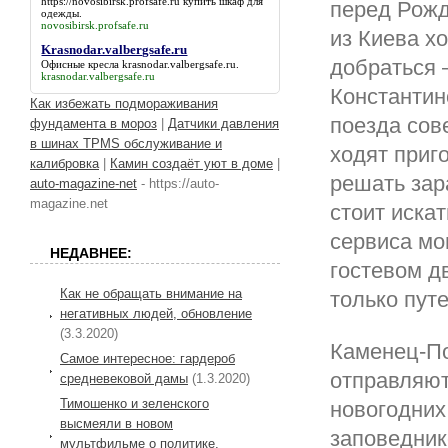
https://novosibirsk.profsafe.ru
купить шкаф для
перед Рожд
одежды.
novosibirsk.profsafe.ru
из Киева х
Krasnodar.valbergsafe.ru
добраться 
Офисные кресла
krasnodar.valbergsafe.ru
.
krasnodar.valbergsafe.ru
Константин
Как избежать подмораживания
поезда сов
фундамента в мороз
|
Датчики давления
в шинах TPMS обслуживание и
ходят приг
калибровка
|
Камин создаёт уют в доме
|
решать зар
auto-magazine-net
- https://auto-
magazine.net
стоит иска
сервиса мо
НЕДАВНЕЕ:
гостевом д
Как не обращать внимание на
только пут
негативных людей, обновление
(3.3.2020)
Каменец-По
Самое интересное: гардероб
отправляют
средневековой дамы
(1.3.2020)
Тимошенко и зеленского
новогодних
высмеяли в новом
заповедник
мультфильме о политике,