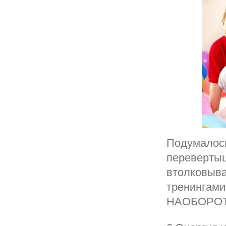
Подумалось 
переверты
втолковыва
тренингами
НАОБОРОТ.