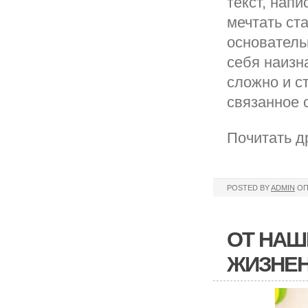
текст, напи
мечтать ст
основатель
себя наизна
сложно и ст
связанное 
Почитать д
POSTED BY
ADMIN
ОП
ОТ НАШ
ЖИЗНЕ