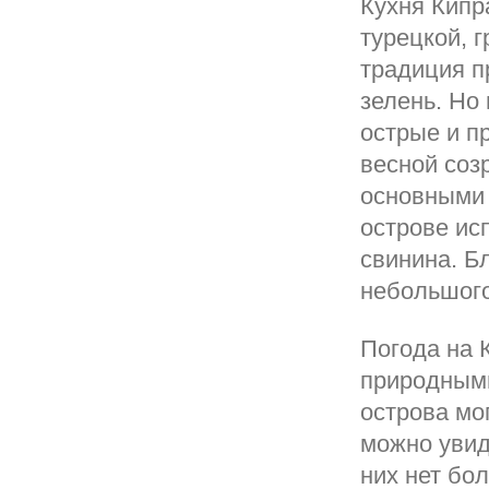
Кухня Кипр
турецкой, 
традиция п
зелень. Но
острые и п
весной соз
основными 
острове ис
свинина. Б
небольшого
Погода на 
природными
острова мо
можно увид
них нет бо