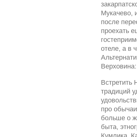
закарпатско
Мукачево, 
после пере
проехать е
гостеприим
отеле, а в
Альтернати
Верховина:
Встретить 
традиций у
удовольств
про обычаи
больше о ж
быта, этно
Кумлика. К