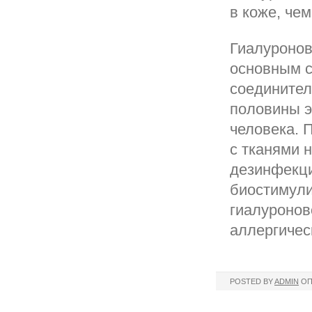
в коже, че
Гиалуронов
основным с
соединител
половины э
человека. 
с тканями 
дезинфекци
биостимули
гиалуронов
аллергичес
POSTED BY
ADMIN
ОП