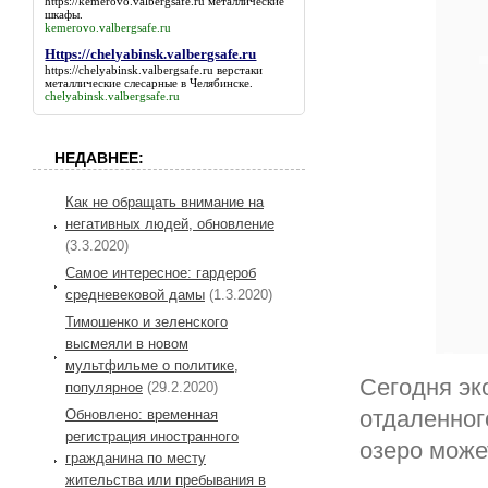
https://kemerovo.valbergsafe.ru
металлические
шкафы.
kemerovo.valbergsafe.ru
Https://chelyabinsk.valbergsafe.ru
https://chelyabinsk.valbergsafe.ru
верстаки
металлические слесарные в Челябинске.
chelyabinsk.valbergsafe.ru
НЕДАВНЕЕ:
Как не обращать внимание на
негативных людей, обновление
(3.3.2020)
Самое интересное: гардероб
средневековой дамы
(1.3.2020)
Тимошенко и зеленского
высмеяли в новом
мультфильме о политике,
Сегодня эк
популярное
(29.2.2020)
отдаленног
Обновлено: временная
регистрация иностранного
озеро може
гражданина по месту
жительства или пребывания в