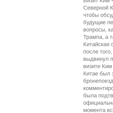
Визит Ким 
Северной К
чтобы обсу
будущие пе
вопросы, к
Трампа, а 
Китайская 
после того
выдвинул 
визите Ким
Китае был 
бронепоезд
комментиро
была подтв
официальна
момента вс