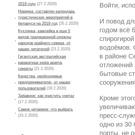
2019 году
(27.2.2020)
Войти, исп
Новинка: составлен календарь
туристических мероприятий в
И повод дл
беларуси на 2019 год
(25.2.2020)
годом всё 
Кухлянка, камлейка и еще 5
видов традиционной одежды
спирогирой
народов крайнего севера, от
водоёмов. 
наших читателей
(23.2.2020)
в районе С
Гигантская австралийская
каракатица sepia apama,
отложений 
секреты
(21.2.2020)
бытовые ст
Качества, необходимые
сооружения
предпринимателю, от наших
пользователей
(19.2.2020)
Забавное: как очистить унитаз
Кроме этог
(17.2.2020)
увеличиваю
Самое читаемое: что выбрать
пресс-служ
(15.2.2020)
одно из 30
порты, не 