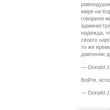
равнодушен 
мире на Ко
говорили м
администра
надежда, ч
своего наро
то же врем
давление д
— Donald J.
Войти, исп
— Donald J.