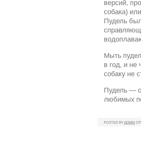
версий, пр
собака) или
Пудель был
справляюще
водоплава
Мыть пудел
в год, и не
собаку не с
Пудель — о
любимых по
POSTED BY
ADMIN
ОП