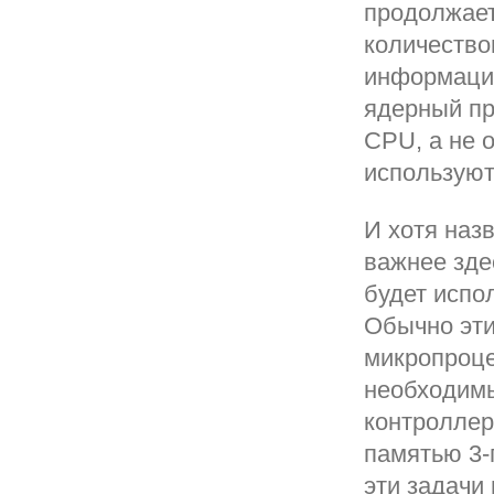
продолжает
количество
информация 
ядерный пр
CPU, а не 
используют
И хотя наз
важнее зде
будет испо
Обычно эт
микропроце
необходимы
контроллер
памятью 3-
эти задачи