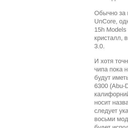
Обычно за 
UnCore, од
15h Models
кристалл, 
3.0.
И хотя точ
чипа пока н
будут имет
6300 (Abu-
калифорний
носит назва
следует ук
восьми мод
будет испо