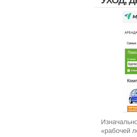
УХОД, 
Изначально
«рабочей л