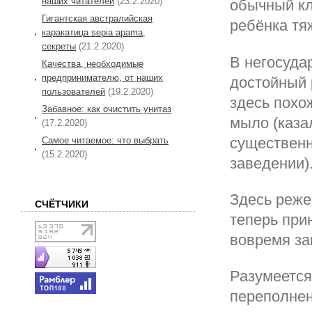
наших читателей
(23.2.2020)
обычный кл
Гигантская австралийская
ребёнка тя
каракатица sepia apama,
секреты
(21.2.2020)
В негосуда
Качества, необходимые
предпринимателю, от наших
достойный 
пользователей
(19.2.2020)
здесь похо
Забавное: как очистить унитаз
мыло (каза
(17.2.2020)
существенн
Самое читаемое: что выбрать
(15.2.2020)
заведении)
Здесь реже
СЧЁТЧИКИ
теперь при
вовремя за
Разумеется
переполнен