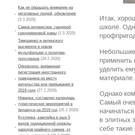
Как не обращать внимание на
негативных людей, обновление
Итак, хоро
(3.3.2020)
школе. Одн
Самое интересное: гардероб
средневековой дамы
(1.3.2020)
профпригод
Тимошенко и зеленского
высмеяли в новом
Небольшие 
мультфильме о политике,
популярное
(29.2.2020)
применить 
Обновлено: временная
уделить ему
регистрация иностранного
материале.
гражданина по месту
жительства или пребывания в
2019 году
(27.2.2020)
Однако ком
Новинка: составлен календарь
Самый очев
туристических мероприятий в
начинаться
беларуси на 2019 год
(25.2.2020)
Кухлянка, камлейка и еще 5
в элитных 
видов традиционной одежды
себе такие
народов крайнего севера, от