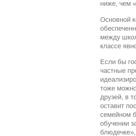
ниже, чем 
Основной к
обеспеченн
между школ
классе явн
Если бы го
частные пр
идеализир
тоже можно
друзей, в 
оставит по
семейном б
обучении з
блюдечке»,