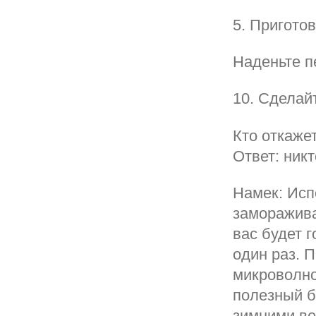
5. Пригото
Наденьте п
10. Сделай
Кто откаже
Ответ: никт
Намек: Исп
заморажива
вас будет 
один раз. П
микроволно
полезный б
зимними ве