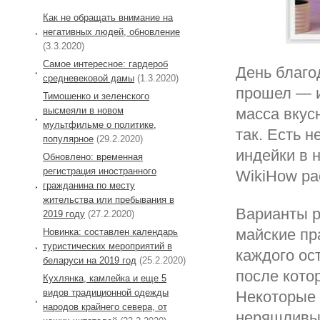
Как не обращать внимание на
негативных людей, обновление
(3.3.2020)
Самое интересное: гардероб
День благо
средневековой дамы
(1.3.2020)
прошел — и
Тимошенко и зеленского
высмеяли в новом
масса вкус
мультфильме о политике,
так. Есть 
популярное
(29.2.2020)
индейки в 
Обновлено: временная
регистрация иностранного
WikiHow ра
гражданина по месту
жительства или пребывания в
Варианты р
2019 году
(27.2.2020)
майские пр
Новинка: составлен календарь
туристических мероприятий в
каждого ос
беларуси на 2019 год
(25.2.2020)
после кото
Кухлянка, камлейка и еще 5
видов традиционной одежды
Некоторые 
народов крайнего севера, от
неряшливым