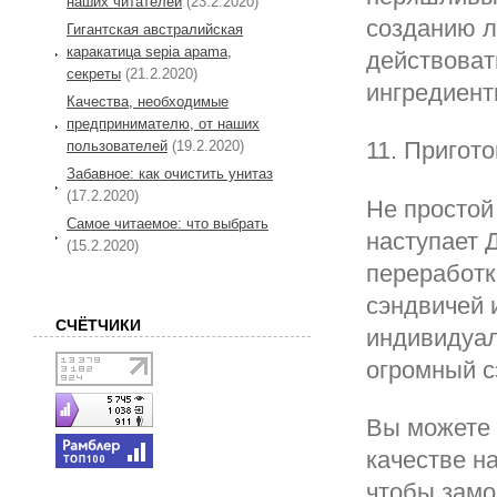
наших читателей
(23.2.2020)
созданию л
Гигантская австралийская
каракатица sepia apama,
действоват
секреты
(21.2.2020)
ингредиент
Качества, необходимые
предпринимателю, от наших
11. Пригот
пользователей
(19.2.2020)
Забавное: как очистить унитаз
(17.2.2020)
Не простой
Самое читаемое: что выбрать
наступает 
(15.2.2020)
переработк
сэндвичей 
СЧЁТЧИКИ
индивидуал
огромный с
Вы можете 
качестве н
чтобы замо