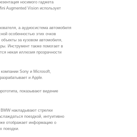
езентация носимого гаджета
ini Augmented Vision использует
зователя, а аудиосистема автомобиля
есной особенностью этих очков
 объекты за кузовом автомобиля,
ры. Инструмент также помогает в
ется некая иллюзия прозрачности
компании Sony и Microsoft,
разрабатывает и Apple.
прототипа, показывают видение
ти BMW накладывают стрелки
наслаждаться поездкой, интуитивно
акже отображает информацию о
х поездки.