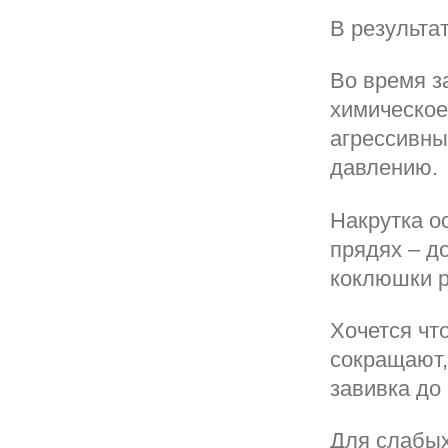
В результа
Во время з
химическое
агрессивны
давлению.
Накрутка о
прядях – д
коклюшки р
Хочется чт
сокращают,
завивка до
Для слабых