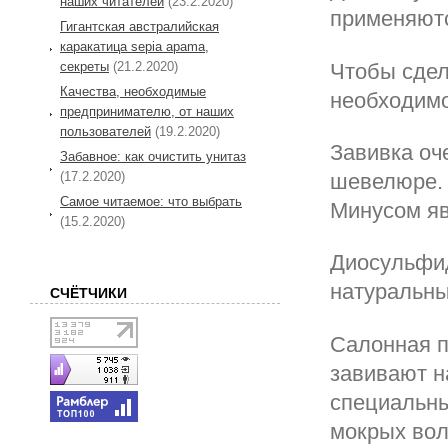
наших читателей
(23.2.2020)
применяютс
Гигантская австралийская
каракатица sepia apama,
Чтобы сдел
секреты
(21.2.2020)
Качества, необходимые
необходимо
предпринимателю, от наших
пользователей
(19.2.2020)
Завивка оч
Забавное: как очистить унитаз
(17.2.2020)
шевелюре. 
Самое читаемое: что выбрать
Минусом яв
(15.2.2020)
Диосульфид
натуральны
СЧЁТЧИКИ
Салонная п
завивают н
специальн
мокрых вол