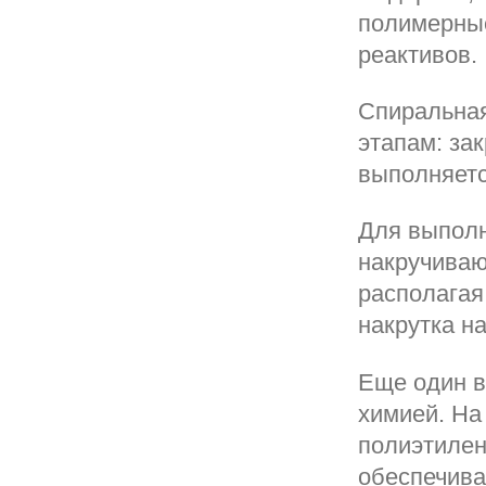
полимерные
реактивов.
Спиральная
этапам: за
выполняетс
Для выполн
накручиваю
располагая
накрутка н
Еще один в
химией. На
полиэтилен
обеспечива