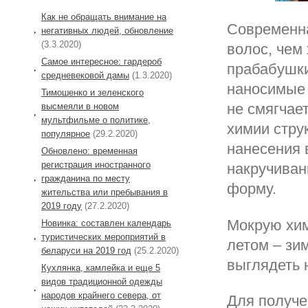
Как не обращать внимание на
Современна
негативных людей, обновление
(3.3.2020)
волос, чем
Самое интересное: гардероб
прабабушки
средневековой дамы
(1.3.2020)
наносимые 
Тимошенко и зеленского
не смягчае
высмеяли в новом
мультфильме о политике,
химии стру
популярное
(29.2.2020)
нанесения 
Обновлено: временная
регистрация иностранного
накручиван
гражданина по месту
форму.
жительства или пребывания в
2019 году
(27.2.2020)
Мокрую хим
Новинка: составлен календарь
туристических мероприятий в
летом – зи
беларуси на 2019 год
(25.2.2020)
выглядеть 
Кухлянка, камлейка и еще 5
видов традиционной одежды
народов крайнего севера, от
Для получе