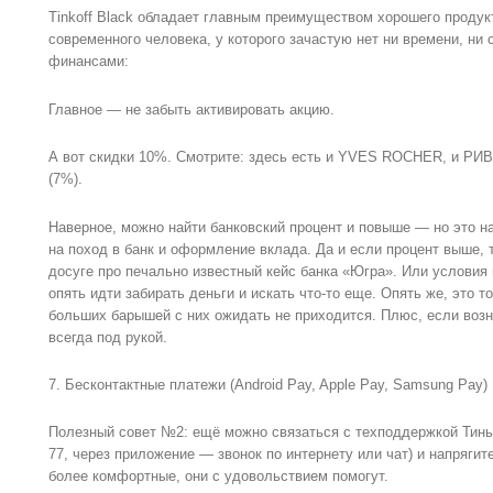
Tinkoff Black обладает главным преимуществом хорошего продук
современного человека, у которого зачастую нет ни времени, ни 
финансами:
Главное — не забыть активировать акцию.
А вот скидки 10%. Смотрите: здесь есть и YVES ROCHER, и РИВ 
(7%).
Наверное, можно найти банковский процент и повыше — но это на
на поход в банк и оформление вклада. Да и если процент выше, 
досуге про печально известный кейс банка «Югра». Или условия 
опять идти забирать деньги и искать что-то еще. Опять же, это т
больших барышей с них ожидать не приходится. Плюс, если возн
всегда под рукой.
7. Бесконтактные платежи (Android Pay, Apple Pay, Samsung Pay)
Полезный совет №2: ещё можно связаться с техподдержкой Тинько
77, через приложение — звонок по интернету или чат) и напрягит
более комфортные, они с удовольствием помогут.