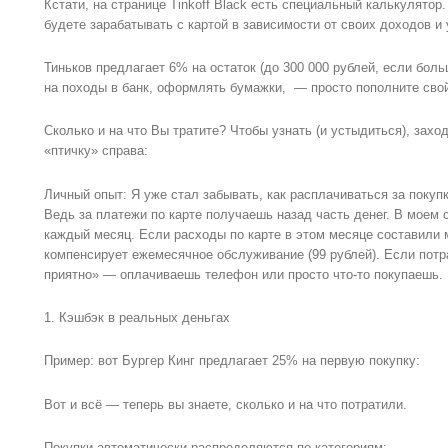
Кстати, на странице Tinkoff Black есть специальный калькулятор.
будете зарабатывать с картой в зависимости от своих доходов и 
Тиньков предлагает 6% на остаток (до 300 000 рублей, если бол
на походы в банк, оформлять бумажки, — просто пополните свой
Сколько и на что Вы тратите? Чтобы узнать (и устыдиться), зах
«птичку» справа:
Личный опыт: Я уже стал забывать, как расплачиваться за покуп
Ведь за платежи по карте получаешь назад часть денег. В моем 
каждый месяц. Если расходы по карте в этом месяце составили 
компенсирует ежемесячное обслуживание (99 рублей). Если потр
приятно» — оплачиваешь телефон или просто что-то покупаешь.
1. Кэшбэк в реальных деньгах
Пример: вот Бургер Кинг предлагает 25% на первую покупку:
Вот и всё — теперь вы знаете, сколько и на что потратили.
Покупки автоматически распределяются по категориям: