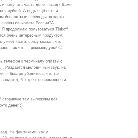
ь и получать часть денег назад? Даже
сяч рублей. А ведь ещё есть и
вам бесплатные переводы на карты
 в любом банкомате России?А
… Я продолжаю пользоваться Tinkoff
ется очень интересным продуктом.
 умеет карта, сразу сказал, что
мос. Так что — рекомендуем! 🙂
шь телефон к терминалу оплаты с
D… Раздается мелодичный звук, на
ми — быстро убедитесь, что так
е вводите), быстрее, современнее и
й страничке там выложены все
-то денег :).
зад. Не фантиками, как у