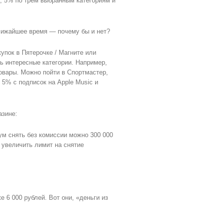
и, 5% по трем выбранным категориям и
ближайшее время — почему бы и нет?
упок в Пятерочке / Магните или
ть интересные категории. Например,
товары. Можно пойти в Спортмастер,
 5% с подписок на Apple Music и
азине:
ум снять без комиссии можно 300 000
 увеличить лимит на снятие
е 6 000 рублей. Вот они, «деньги из