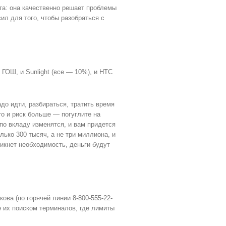
та: она качественно решает проблемы
сил для того, чтобы разобраться с
ГОШ, и Sunlight (все — 10%), и HTC
до идти, разбираться, тратить время
то и риск больше — погуглите на
по вкладу изменятся, и вам придется
олько 300 тысяч, а не три миллиона, и
икнет необходимость, деньги будут
ва (по горячей линии 8-800-555-22-
е их поиском терминалов, где лимиты