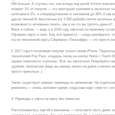
000 больше. А случись что, они всегда под рукой.Хотите покупат
возврат 1% от покупок — это ежегодная экономия в несколько ты
категории в 5%, и спецпредложения от магазинов до 30%.А как 
других банков?А бесплатные (от 3 000 рублей) снятия наличных
возможность мгновенно понять, как и на что вы тратить деньги?
Black и сейчас — ведь и в 2018 году карточка по-прежнему оста
Оформил карту и папе. Ему всё нравится — когда разобрался, что
после пенсионной карты Сбербанка «Тинькофф» — это просто кос
С 2017 года я оплачиваю покупки только своим iPhone. Подноси
технологией Pay Pass, кладешь палец на кнопку Home с Touch I
экране появляется «галочка». Всё, вы заплатили! Попробуйте са
удобнее, безопаснее (ведь вы никому ничего не даёте и ничего н
просто прикольно :).
Также существует вариант перевода по реквизитам. На отдельно
реквизиты — очень экономит время, когда вам надо стрясти с кого
4. Переводы с карты на карту без комиссии
Расплачиваетесь картой в магазинах — получаете часть денег на