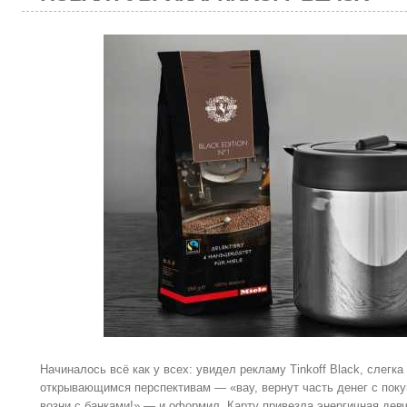
Начиналось всё как у всех: увидел рекламу Tinkoff Black, слегка
открывающимся перспективам — «вау, вернут часть денег с покуп
возни с банками!» — и оформил. Карту привезла энергичная дев