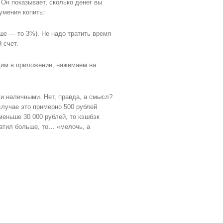
 Он показывает, сколько денег вы
умения копить:
ьше — то 3%). Не надо тратить время
 счет.
одим в приложение, нажимаем на
ки наличными. Нет, правда, а смысл?
случае это примерно 500 рублей
меньше 30 000 рублей, то кэшбэк
атил больше, то… «мелочь, а