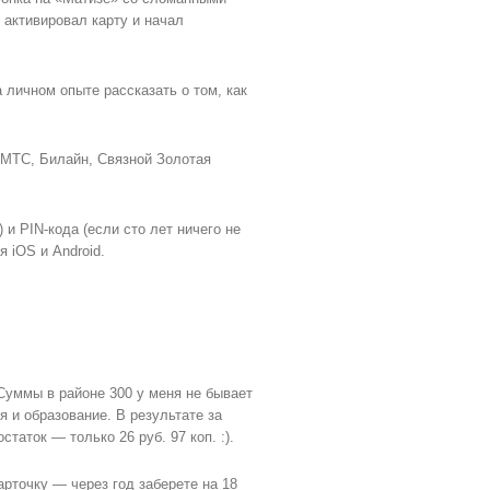
 активировал карту и начал
а личном опыте рассказать о том, как
 МТС, Билайн, Связной Золотая
и PIN-кода (если сто лет ничего не
 iOS и Android.
Суммы в районе 300 у меня не бывает
 и образование. В результате за
таток — только 26 руб. 97 коп. :).
арточку — через год заберете на 18