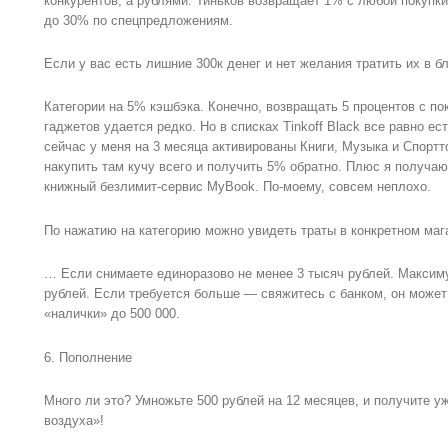
конкурентов, а рублями. Тиньков возвращает 1% с любой покупк
до 30% по спецпредложениям.
Если у вас есть лишние 300к денег и нет желания тратить их в 
Категории на 5% кэшбэка. Конечно, возвращать 5 процентов с пок
гаджетов удается редко. Но в списках Tinkoff Black все равно ес
сейчас у меня на 3 месяца активированы Книги, Музыка и Спорт
накупить там кучу всего и получить 5% обратно. Плюс я получаю
книжный безлимит-сервис MyBook. По-моему, совсем неплохо.
По нажатию на категорию можно увидеть траты в конкретном маг
… Если снимаете единоразово не менее 3 тысяч рублей. Максим
рублей. Если требуется больше — свяжитесь с банком, он может
«налички» до 500 000.
6. Пополнение
Много ли это? Умножьте 500 рублей на 12 месяцев, и получите уж
воздуха»!