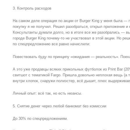
3. Контроль расходов
На самом деле операция по акции от Burger King у меня была — 
покупку я не получил. Решил разобраться, открыл приложение и 
Консультанты думали долго, но в итоге все же разобрались — вы
городе Burger King почему-то не участвовал в этой акции. Но р
по спецпредложению все равно начислили:
Повествовать буду по принципу «ожидания — реальность». Поех
А это уже продавцы всяких прикольных футболок из Print Bar (20
свитшот с тематикой Fargo. Пришла довольно неплохая вещь (а 
внутри хлопок, снаружи полиэстер, всё дышит, плюс выдерживает
Личный опыт: всё так, но есть нюансы.
5. Снятие денег через любой банкомат без комиссии
До 30% по спецпредложениям.