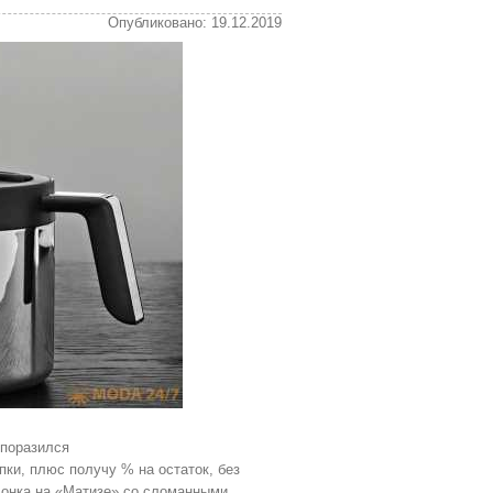
Опубликовано: 19.12.2019
 поразился
ки, плюс получу % на остаток, без
чонка на «Матизе» со сломанными