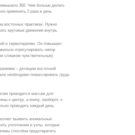
превышало 360. Чем больше делать
но применять 2 раза в день.
на восточных практиках. Нужно
чать круговые движения внутрь.
дой и термотерапию. Он повышает
авильно отрегулировать напор
они слишком чувствительные).
иваниями – детищем восточной
чале необходимо помассировать грудь
атем проводится массаж для
ы к центру, а внизу, наоборот, к
льно проводить каждый день.
зволяет выявить аномальные
ить уплотнения и узлы, которые
блемы способна предотвратить