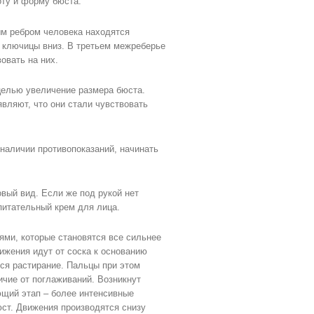
оту и форму бюста.
ым ребром человека находятся
т ключицы вниз. В третьем межреберье
овать на них.
целью увеличение размера бюста.
вляют, что они стали чувствовать
наличии противопоказаний, начинать
вый вид. Если же под рукой нет
питательный крем для лица.
ями, которые становятся все сильнее
вижения идут от соска к основанию
тся растирание. Пальцы при этом
ичие от поглаживаний. Возникнут
ющий этап – более интенсивные
юст. Движения производятся снизу