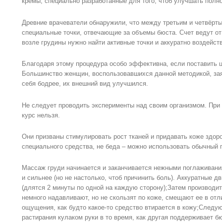
кремы, специально разработанные для того, чтоб улучшать полн
Древние врачеватели обнаружили, что между третьим и четвёрт
специальные точки, отвечающие за объемы бюста. Счет ведут о
возле грудины нужно найти активные точки и аккуратно воздейств
Благодаря этому процедура особо эффективна, если поставить 
Большинство женщин, воспользовавшихся данной методикой, зая
себя бодрее, их внешний вид улучшился.
Не следует проводить эксперименты над своим организмом. При 
курс нельзя.
Они призваны стимулировать рост тканей и придавать коже здоро
специального средства, не беда – можно использовать обычный 
Массаж груди начинается и заканчивается нежными поглаживани
и сильнее (но не настолько, чтоб причинить боль). Аккуратные д
(длятся 2 минуты по одной на каждую сторону);Затем производи
немного надавливают, но не скользят по коже, смещают ее в отл
ощущения, как будто какое-то средство втирается в кожу;Следу
растирания кулаком руки в то время, как другая поддерживает б