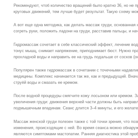
Рекомендуют, чтоб количество вращений было кратно 36, но не 
круговых движений, тем лучше будет результат. Такую схему мож
А вот еще одна методика, как делать массаж груди, основанная 
согреть руки, положить ладони на груди, расставив пальцы, и на
Гидромассаж сочетает в себе классический эффект, лечение во
тонус мышц, снимает напряжение, приподнимает бюст. Нужно пр
прохладной воды и направить ее на грудь подальше от сосков (
Популярен также гидромассаж в сочетании с точечными надавл
медицины. Комплекс начинается так же, как и предыдущий. Вна
струёй воды и смазать ее кремом.
После водной процедуры смягчите кожу лосьоном или кремом. З
увеличения груди: движения верхней части должны быть направлен
подмышечным впадинам. Сеанс длится 3–4 минуты, и его желате
Массаж женской груди полезен также с той точки зрения, что по
изменения, происходящие с ней. Во время сеанса можно обнаруж
являются симптомами мастопатии. Ранняя диагностика этой про