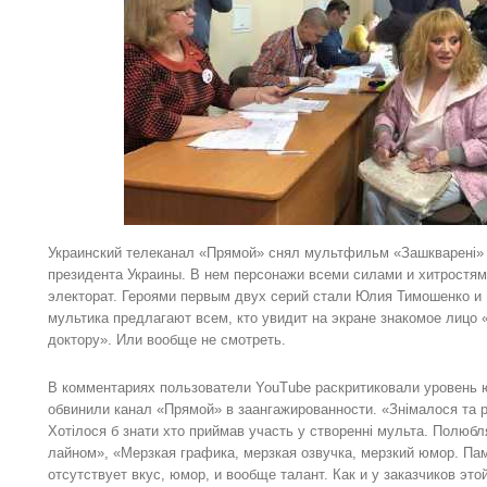
Украинский телеканал «Прямой» снял мультфильм «Зашкварені» 
президента Украины. В нем персонажи всеми силами и хитростя
электорат. Героями первым двух серий стали Юлия Тимошенко и
мультика предлагают всем, кто увидит на экране знакомое лицо 
доктору». Или вообще не смотреть.
В комментариях пользователи YouTube раскритиковали уровень 
обвинили канал «Прямой» в заангажированности. «Знімалося та 
Хотілося б знати хто приймав участь у створенні мульта. Полюбл
лайном», «Мерзкая графика, мерзкая озвучка, мерзкий юмор. Пам
отсутствует вкус, юмор, и вообще талант. Как и у заказчиков это