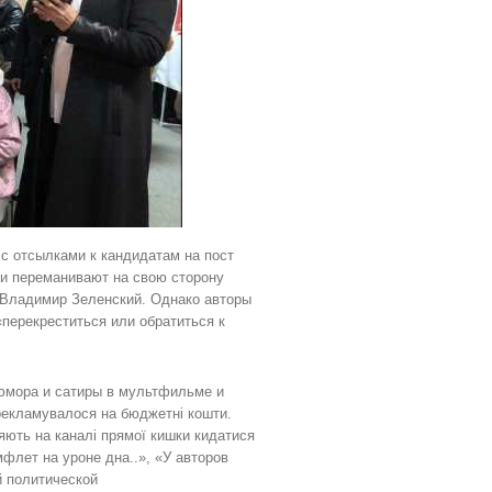
с отсылками к кандидатам на пост
ми переманивают на свою сторону
 Владимир Зеленский. Однако авторы
«перекреститься или обратиться к
юмора и сатиры в мультфильме и
рекламувалося на бюджетні кошти.
яють на каналі прямої кишки кидатися
флет на уроне дна..», «У авторов
й политической