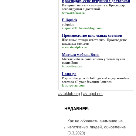
Краснодар, секс-игрушки с доставкой
Интернет магазин секс-шоп в г. Краснодар,
секс-игрушки с доставкой
.
www.sexfeast.ru
E liquids
e liquids
eliquids016.hatenablog.com
Производство школьных стендов
Школьные стенды изготовить.
Производство
школьных стендов
.
www.stendplus.ru
Мягкая мебель Боно
Мягкая мебель Боно
sinterio угловые кухни
кухня Боно.
bono-divan.ru
Lotto go
Play on the go with
lotto go
and enjoy seamless
access to all your favourite lotteries.
lotto-go-au.com
avtoklub.org
|
avtogid.net
НЕДАВНЕЕ:
Как не обращать внимание на
негативных людей, обновление
(3.3.2020)