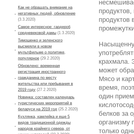
несмешивае
Как не обращать внимание на
продуктов,
негативных людей, обновление
продуктов 
(3.3.2020)
Самое интересное: гардероб
промежутки
средневековой дамы
(1.3.2020)
Тимошенко и зеленского
Насыщенную
высмеяли в новом
употреблят
мультфильме о политике,
популярное
(29.2.2020)
крахмала. Э
Обновлено: временная
может обра
регистрация иностранного
Мясо и кар
гражданина по месту
жительства или пребывания в
время, поэ
2019 году
(27.2.2020)
один прием
Новинка: составлен календарь
туристических мероприятий в
кислотосод
беларуси на 2019 год
(25.2.2020)
белков за 
Кухлянка, камлейка и еще 5
организму 
видов традиционной одежды
народов крайнего севера, от
только одн