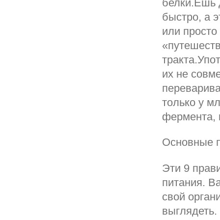
белки.Ешь 
быстро, а э
или просто
«путешеств
тракта.Упо
их не совм
переварива
только у м
фермента, 
Основные п
Эти 9 прав
питания. В
свой орган
выглядеть.