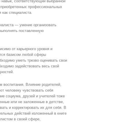
й навык, соответствующий выбранной
и приобретенных профессиональных
 как специалиста.
иалиста — умение организовать
 выполнять поставленную
симо от карьерного уровня и
ется базисом любой сферы
обходимо уметь трезво оценивать свои
бходимо задействовать весь свой
дностей.
м воспитания. Влияние родителей,
ют человеку чувствовать себя
ние социума, друзей и учителей тоже
нные или не заложенные в детстве,
ать и корректировать их для себя. В
ельных действий изложенный в книге
алистом в своей сфере,