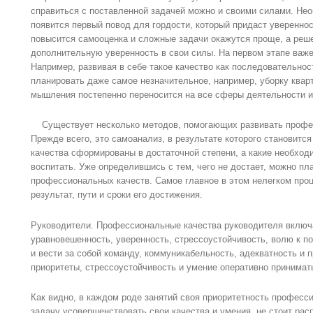
справиться с поставленной задачей можно и своими силами. Не
появится первый повод для гордости, который придаст увереннос
повысится самооценка и сложные задачи окажутся проще, а реш
дополнительную уверенность в свои силы. На первом этапе важ
Например, развивая в себе такое качество как последовательнос
планировать даже самое незначительное, например, уборку квар
мышления постепенно переносится на все сферы деятельности и
Существует несколько методов, помогающих развивать профес
Прежде всего, это самоанализ, в результате которого становитс
качества сформированы в достаточной степени, а какие необход
воспитать. Уже определившись с тем, чего не достает, можно пл
профессиональных качеств. Самое главное в этом нелегком про
результат, пути и сроки его достижения.
Руководители. Профессиональные качества руководителя включ
уравновешенность, уверенность, стрессоустойчивость, волю к по
и вести за собой команду, коммуникабельность, адекватность и
приоритеты, стрессоустойчивость и умение оперативно принимат
Как видно, в каждом роде занятий своя приоритетность професс
задачу усовершенствовать свои качества и умения, не стоит ра