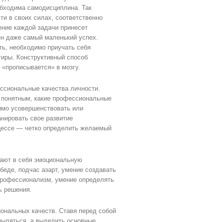
обходима самодисциплина. Так
ти в своих силах, соответственно
ение каждой задачи принесет
ен даже самый маленький успех.
ть, необходимо приучать себя
тиры. Конструктивный способ
 «прописывается» в мозгу.
сиональные качества личности.
я понятным, какие профессиональные
имо усовершенствовать или
анировать свое развитие
цессе — четко определить желаемый
ают в себя эмоциональную
беде, подчас азарт, умение создавать
 профессионализм, умение определять
ь решения.
иональных качеств. Ставя перед собой
спыляться, а выделить основные