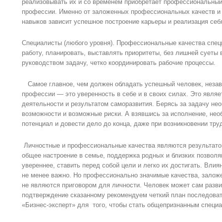
реализовывать их и со временем приобретает профессиональны
профессии. Именно от заложенных профессиональных качеств 
навыков зависит успешное построение карьеры и реализация себя
Специалисты (любого уровня). Профессиональные качества спец
работу, планировать, выставлять приоритеты, без лишней суеты
руководством задачу, четко координировать рабочие процессы.
Самое главное, чем должен обладать успешный человек, незави
профессии — это уверенность в себе и в своих силах. Это явля
деятельности и результатом саморазвития. Берясь за задачу не
возможности и возможные риски. А взявшись за исполнение, нео
потенциал и довести дело до конца, даже при возникновении тру
Личностные и профессиональные качества являются результато
общее настроение в семье, поддержка родных и близких позволя
увереннее, ставить перед собой цели и легко их достигать. Влия
не менее важно. Но профессионально значимые качества, заложе
не являются приговором для личности. Человек может сам развив
подтверждение сказанному рекомендуем четкий план последоват
«Бизнес-эксперт» для того, чтобы стать общепризнанным специ