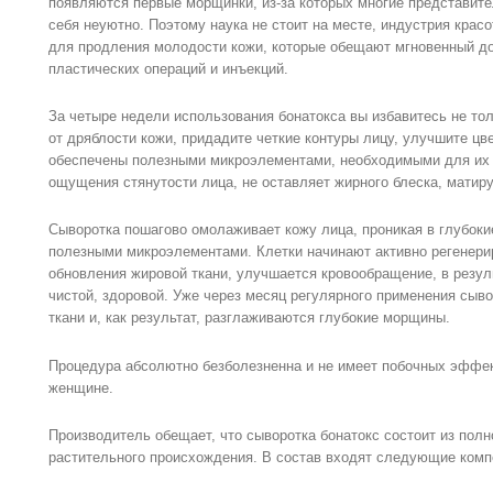
появляются первые морщинки, из-за которых многие представит
себя неуютно. Поэтому наука не стоит на месте, индустрия крас
для продления молодости кожи, которые обещают мгновенный д
пластических операций и инъекций.
За четыре недели использования бонатокса вы избавитесь не тол
от дряблости кожи, придадите четкие контуры лицу, улучшите цве
обеспечены полезными микроэлементами, необходимыми для их 
ощущения стянутости лица, не оставляет жирного блеска, матиру
Сыворотка пошагово омолаживает кожу лица, проникая в глубок
полезными микроэлементами. Клетки начинают активно регенери
обновления жировой ткани, улучшается кровообращение, в резуль
чистой, здоровой. Уже через месяц регулярного применения сыв
ткани и, как результат, разглаживаются глубокие морщины.
Процедура абсолютно безболезненна и не имеет побочных эффек
женщине.
Производитель обещает, что сыворотка бонатокс состоит из пол
растительного происхождения. В состав входят следующие комп