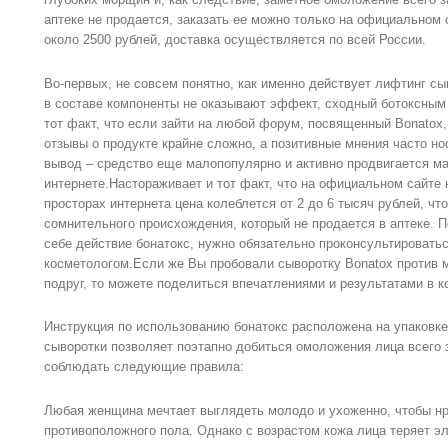
аптеке не продается, заказать ее можно только на официальном 
около 2500 рублей, доставка осуществляется по всей России.
Во-первых, не совсем понятно, как именно действует лифтинг сы
в составе компоненты не оказывают эффект, сходный ботоксным
тот факт, что если зайти на любой форум, посвященный Bonatox
отзывы о продукте крайне сложно, а позитивные мнения часто н
вывод – средство еще малопопулярно и активно продвигается м
интернете.Настораживает и тот факт, что на официальном сайте 
просторах интернета цена колеблется от 2 до 6 тысяч рублей, чт
сомнительного происхождения, который не продается в аптеке. 
себе действие бонатокс, нужно обязательно проконсультировать
косметологом.Если же Вы пробовали сыворотку Bonatox против 
подруг, то можете поделиться впечатлениями и результатами в к
Инструкция по использованию бонатокс расположена на упаковке
сыворотки позволяет поэтапно добиться омоложения лица всего 
соблюдать следующие правила:
Любая женщина мечтает выглядеть молодо и ухоженно, чтобы нр
противоположного пола. Однако с возрастом кожа лица теряет эл