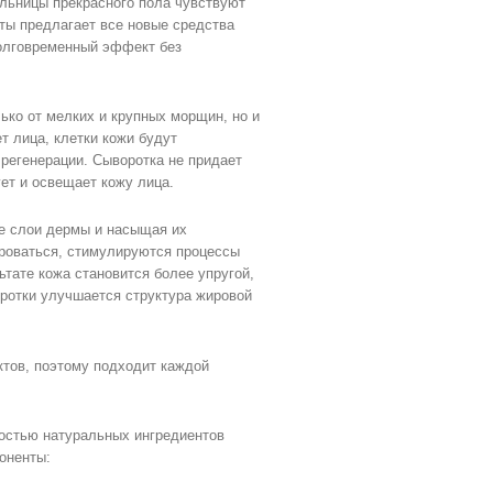
ельницы прекрасного пола чувствуют
оты предлагает все новые средства
олговременный эффект без
ько от мелких и крупных морщин, но и
т лица, клетки кожи будут
регенерации. Сыворотка не придает
ет и освещает кожу лица.
ие слои дермы и насыщая их
роваться, стимулируются процессы
тате кожа становится более упругой,
оротки улучшается структура жировой
тов, поэтому подходит каждой
ностью натуральных ингредиентов
оненты: