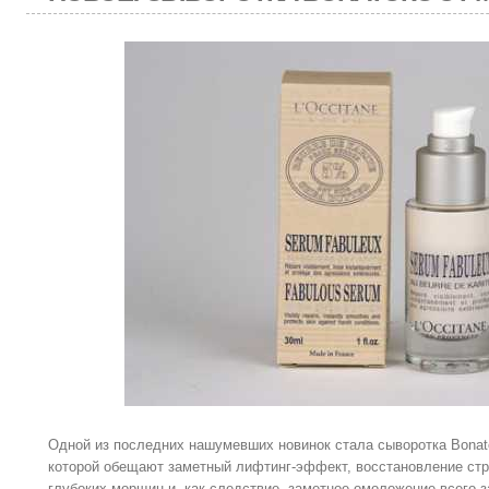
Одной из последних нашумевших новинок стала сыворотка Bonat
которой обещают заметный лифтинг-эффект, восстановление стр
глубоких морщин и, как следствие, заметное омоложение всего з