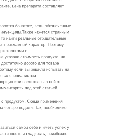
сайте, цена препарата составляет
воротка бонатокс, ведь обозначенные
 инъекциям.Также кажется странным
, то найти реальные отрицательные
осят рекламный характер. Поэтому
аркетологами в
не указана стоимость продукта, на
о достаточно дорого для товара
Поэтому если вы решили испытать на
ся со специалистом-
морщин или наслышаны о ней от
омментариях под этой статьей.
 с продуктом. Схема применения
за четыре недели. Так, необходимо
авиться самой себе и иметь успех у
астичность и гладкость, неизбежно