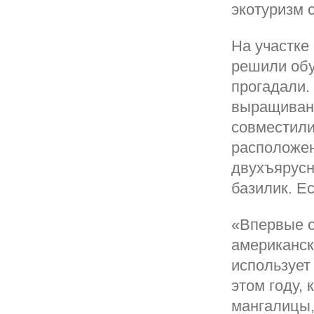
экотуризм 
На участке 
решили обу
прогадали.
выращивани
совместили
расположен
двухъярусн
базилик. Е
«Впервые о
американск
использует
этом году, 
мангалицы,