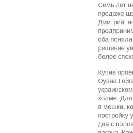
Семь лет н
продаже шв
Дмитрий, а
предприним
оба поняли
решение уе
более спок
Купив прое
Оуэна Гейг
украинском
холме. Для
в мешки, к
постройку 
два с поло
вагона. Ка