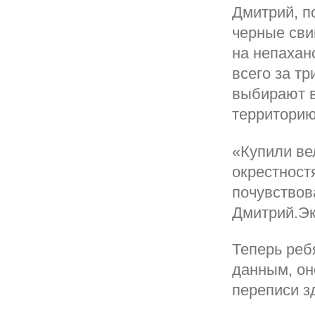
Дмитрий, п
черные сви
на непахан
всего за т
выбирают в
территорию
«Купили ве
окрестност
почувствов
Дмитрий.Эк
Теперь реб
данным, он
переписи з