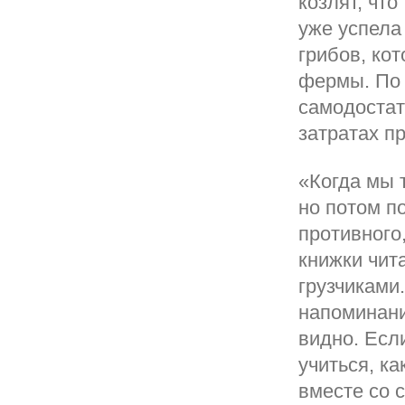
козлят, чт
уже успела
грибов, ко
фермы. По 
самодостат
затратах п
«Когда мы 
но потом по
противного
книжки чит
грузчиками
напоминани
видно. Есл
учиться, ка
вместе со 