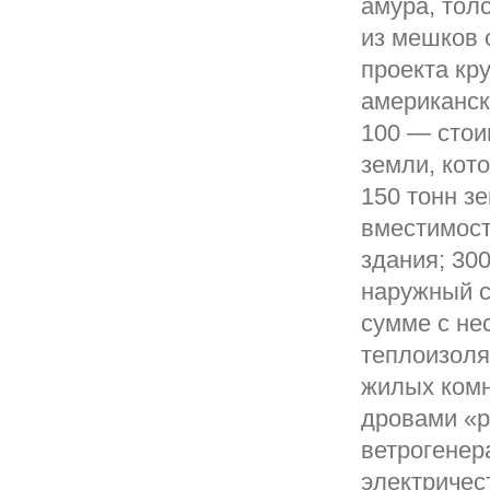
амура, тол
из мешков 
проекта кр
американск
100 — стои
земли, кот
150 тонн з
вместимост
здания; 30
наружный с
сумме с не
теплоизоля
жилых комн
дровами «р
ветрогенер
электричес