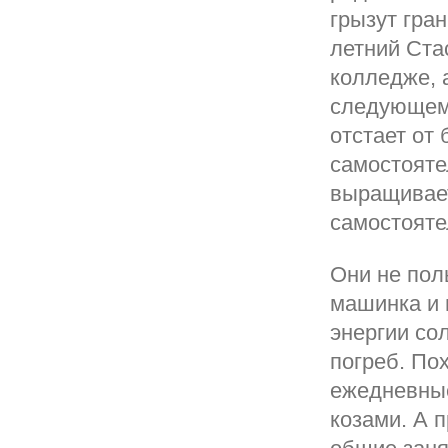
грызут гран
летний Ста
колледже, 
следующем 
отстает от 
самостояте
выращивает
самостояте
Они не пол
машинка и 
энергии со
погреб. По
ежедневные
козами. А 