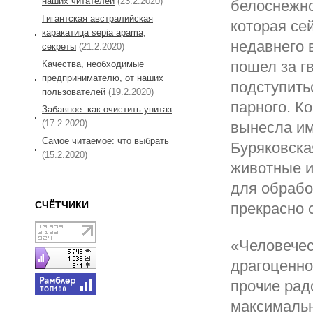
наших читателей
(23.2.2020)
белоснежно
Гигантская австралийская
которая се
каракатица sepia apama,
недавнего 
секреты
(21.2.2020)
пошел за гв
Качества, необходимые
предпринимателю, от наших
подступить
пользователей
(19.2.2020)
парного. К
Забавное: как очистить унитаз
(17.2.2020)
вынесла им
Самое читаемое: что выбрать
Буряковска
(15.2.2020)
животные и
для обрабо
СЧЁТЧИКИ
прекрасно 
«Человечес
драгоценно
прочие рад
максимальн