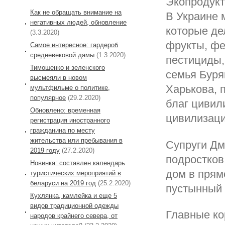
Экопродукт
Как не обращать внимание на
В Украине 
негативных людей, обновление
которые де
(3.3.2020)
фрукты, фе
Самое интересное: гардероб
средневековой дамы
(1.3.2020)
пестициды,
Тимошенко и зеленского
семья Буря
высмеяли в новом
Харькова, 
мультфильме о политике,
популярное
(29.2.2020)
благ цивил
Обновлено: временная
цивилизац
регистрация иностранного
гражданина по месту
жительства или пребывания в
Супруги Дм
2019 году
(27.2.2020)
подростков
Новинка: составлен календарь
дом в прям
туристических мероприятий в
беларуси на 2019 год
(25.2.2020)
пустынный 
Кухлянка, камлейка и еще 5
видов традиционной одежды
Главные ко
народов крайнего севера, от