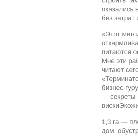
строить та
оказались 
без затрат 
«Этот мето
откармлива
питаются о
Мне эти ра
читают сег
«Терминато
бизнес-гур
— секреты 
вискиЭкожи
1,3 га — п
дом, обуст